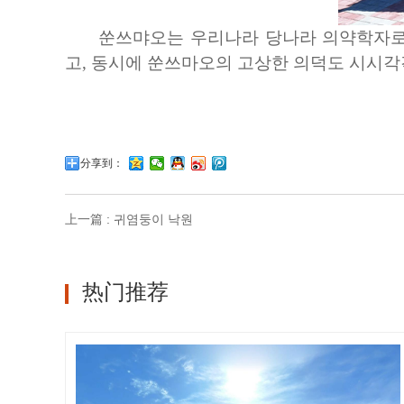
쑨쓰먀오는 우리나라 당나라 의약학자로
고, 동시에 쑨쓰마오의 고상한 의덕도 시시각각
分享到：
上一篇 : 귀염둥이 낙원
热门推荐