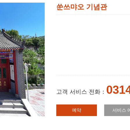
쑨쓰먀오 기념관
031
고객 서비스 전화：
예약
서비스 